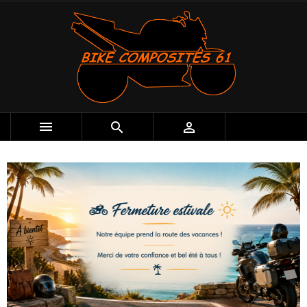


