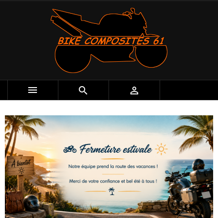


