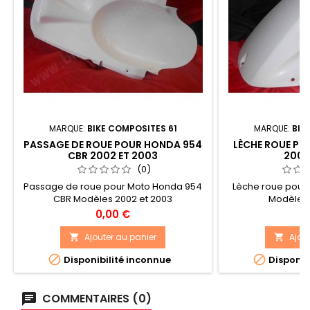
MARQUE:
BIKE COMPOSITES 61
MARQUE:
BIK
PASSAGE DE ROUE POUR HONDA 954
LÈCHE ROUE PO
CBR 2002 ET 2003
2002
(0)
Passage de roue pour Moto Honda 954
Lèche roue pour
CBR Modèles 2002 et 2003
Modèles 
Prix
Pr
0,00 €
0
Ajouter au panier
Ajou




Disponibilité inconnue
Disponib
COMMENTAIRES (0)