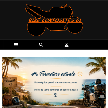


